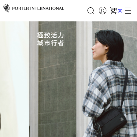
(
0
)