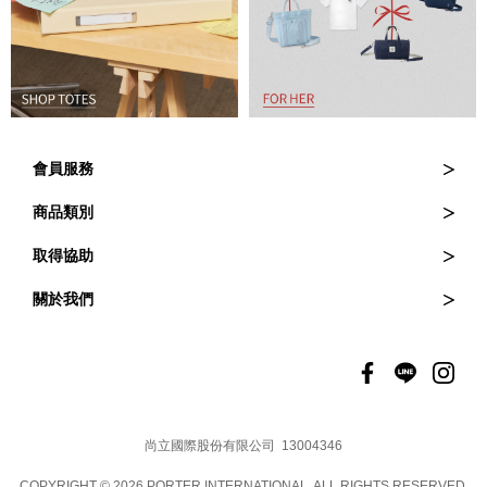
會員服務
訂購與退貨
商品類別
訂單查詢
皮夾
取得協助
會員登入
斜背包
常見問題
關於我們
會員權益
後背包
維修服務
品牌介紹
托特包
商品保固
門市資訊
聯絡我們
徵才資訊
品牌動態
尚立國際股份有限公司 13004346
COPYRIGHT © 2026 PORTER INTERNATIONAL. ALL RIGHTS RESERVED.