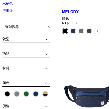
水桶包
行李袋
MELODY
腰包
NT$ 3,950
進階搜尋
袋型
腰包
功能
手提、肩背
可拆式調節背帶
固定式調節背帶
材質
尼龍
棉
丹寧
顏色
價格