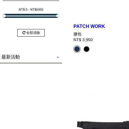
NT$
0
- NT$
5450
PATCH WORK
全部清除
腰包
NT$ 3,950
最新活動
2025 PORTER
[官網限定] 型男爸氣質感推薦
會員權益
超商取貨說明
客製烙印鑰匙圈
INTERNATIONAL x GERARD