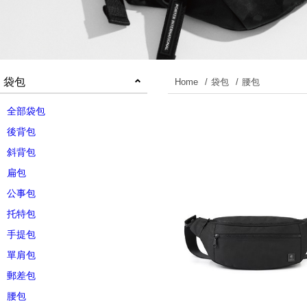
袋包
Home
袋包
腰包
全部袋包
後背包
斜背包
扁包
公事包
托特包
手提包
單肩包
郵差包
腰包