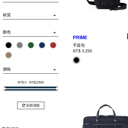
可容納A4文件
筆電收納
行李箱拉桿固定帶
水壺收納
卡片收納
零錢收納
手提、肩背
手提、肩背、後背
可拆式調節背帶
固定式調節背帶
附頸掛繩
材質
尼龍
真皮/配皮
聚酯纖維
PU帆布
PC皮
顏色
PRIME
手提包
NT$ 3,250
價格
NT$
0
- NT$
12500
全部清除