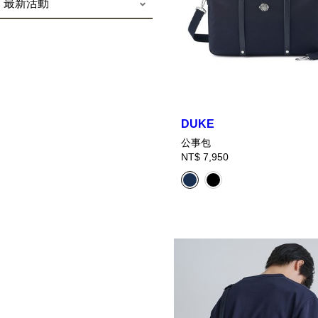
最新活動
2025 PORTER
[官網限定] 型男爸氣質感推薦
會員權益
超商取貨說明
客製烙印鑰匙圈
INTERNATIONAL x GERARD
DUKE
公事包
NT$ 7,950