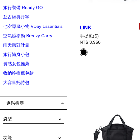
旅行裝備 Ready GO
亙古經典丹寧
七夕專屬小物 VDay Essentials
LINK
空氣感移動 Breezy Carry
手提包(S)
NT$ 3,950
雨天應對計畫
旅行隨身小包
質感女包推薦
收納控推薦包款
大容量托特包
進階搜尋
袋型
後背包
斜肩包
公事包
手提包
托特包
單肩包
郵差包
雙折短夾
證件套
名片夾
功能