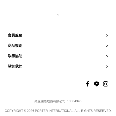
1
會員服務
訂購與退貨
商品類別
訂單查詢
皮夾
取得協助
會員登入
斜背包
常見問題
關於我們
會員權益
後背包
維修服務
品牌介紹
托特包
商品保固
門市資訊
聯絡我們
徵才資訊
品牌動態
尚立國際股份有限公司 13004346
COPYRIGHT © 2026 PORTER INTERNATIONAL. ALL RIGHTS RESERVED.