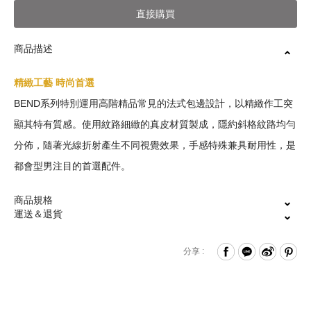
直接購買
商品描述
精緻工藝 時尚首選
BEND系列特別運用高階精品常見的法式包邊設計，以精緻作工突
顯其特有質感。使用紋路細緻的真皮材質製成，隱約斜格紋路均勻
分佈，隨著光線折射產生不同視覺效果，手感特殊兼具耐用性，是
都會型男注目的首選配件。
商品規格
運送＆退貨
卡片夾層x8
出/退換貨常見問題說明
分享 :
霧面證件窗格x2
標準鈔票夾層x2
保固維修說明
壓扣式零錢袋