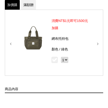
附品牌紙盒包裝
加價購
滿額贈
材質: LEATHER(皮革)、裡料: NYLON(尼龍)、其他: 織物
類/金屬
消費NT$1元即可1500元
尺寸: L12 x H9.5 cm
加購
網布托特包
顏色 /
綠色
商品內容