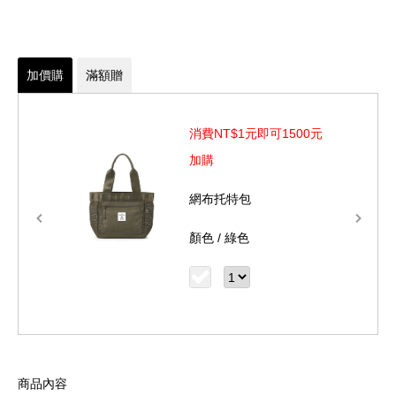
先行測量再做購買
後置行李箱拉桿固定帶
專屬配件 : MAGLITE手電筒、真皮鑰匙圈
加價購
滿額贈
材質: NYLON(尼龍)、裡料: POLYESTER(聚酯)、其他: 織
物類/金屬/真皮
消費NT$1元即可1500元
尺寸: L27 x W15 x H48.5 cm
加購
網布托特包
MAGLITE®手電筒為美國警方指定使用的手電筒品牌，美國製造，
顏色 /
綠色
採用防水且抗腐蝕的強化鋁合金，搭配專利鍍銀燈座及專屬White-
Star氪氣燈泡，耐用度及亮度佳。提醒您長期不使用時，務必將電
池取出，並留意電池的使用期限。(電池環保標章字號06551-AR4)
商品部份金屬五金採電鍍、烤漆等上色處理，經使用後會產生局部
掉色情況，為正常使用痕跡及自然現象，上述情況恕不列入保固維
商品內容
修範圍，敬請見諒。