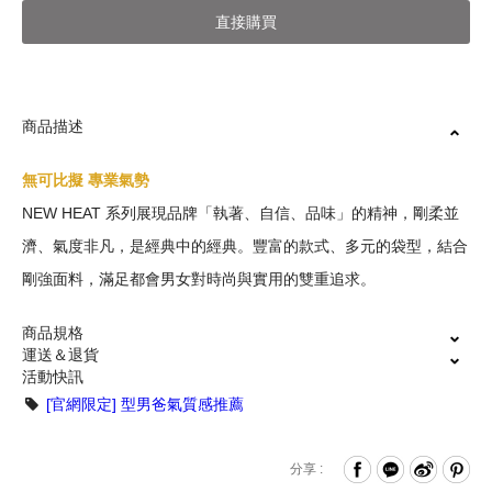
直接購買
商品描述
無可比擬 專業氣勢
NEW HEAT 系列展現品牌「執著、自信、品味」的精神，剛柔並
濟、氣度非凡，是經典中的經典。豐富的款式、多元的袋型，結合
剛強面料，滿足都會男女對時尚與實用的雙重追求。
商品規格
運送＆退貨
活動快訊
拉鍊式開闔
[官網限定] 型男爸氣質感推薦
出/退換貨常見問題說明
袋蓋設置拉鍊袋
內置拉鍊袋與魔鬼氈夾層
保固維修說明
分享 :
加厚設計筆電收納層(約14吋) *各筆電尺寸設計不同，建議