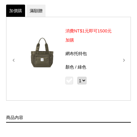
先行測量再做購買
加價購
滿額贈
雙側置物袋設計
後置行李箱拉桿固定帶
消費NT$1元即可1500元
專屬配件 : MAGLITE手電筒、真皮鑰匙圈
加購
材質：NYLON(尼龍)、裡料: POLYESTER(聚酯)、其他: 織
物類/金屬/真皮
網布托特包
尺寸: L35.5 x W14.5 x H46.5 cm
顏色 /
綠色
MAGLITE®手電筒為美國警方指定使用的手電筒品牌，美國製造，
採用防水且抗腐蝕的強化鋁合金，搭配專利鍍銀燈座及專屬White-
Star氪氣燈泡，耐用度及亮度佳。提醒您長期不使用時，務必將電
池取出，並留意電池的使用期限。(電池環保標章字號06551-AR4)
商品內容
商品部份金屬五金採電鍍、烤漆等上色處理，經使用後會產生局部
掉色情況，為正常使用痕跡及自然現象，上述情況恕不列入保固維