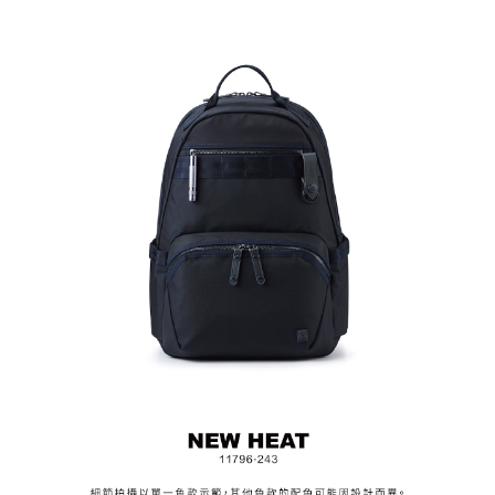
修範圍，敬請見諒。
請於收到商品後立即檢視商品與配件完整性，及是否有瑕疵等情
形，人為/外力/不當使用造成的商品瑕疵，恕不認列於7天官網猶豫
期，以及180天保固服務內。