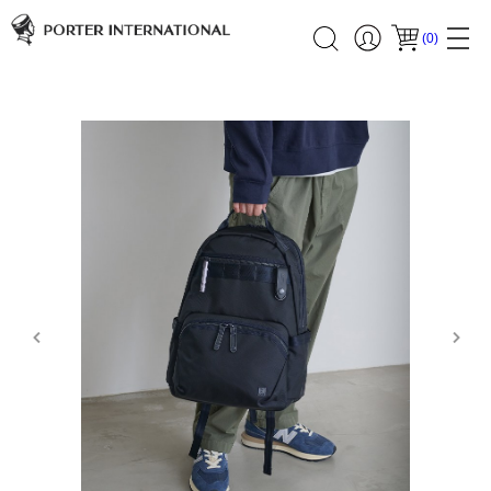
(
0
)