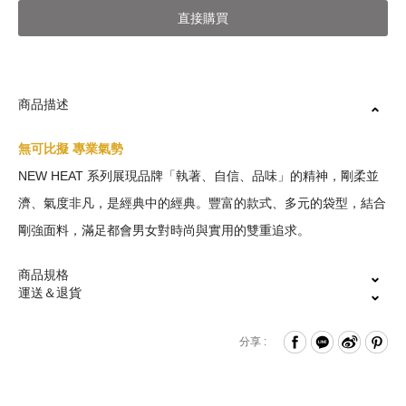
直接購買
商品描述
無可比擬 專業氣勢
NEW HEAT 系列展現品牌「執著、自信、品味」的精神，剛柔並
濟、氣度非凡，是經典中的經典。豐富的款式、多元的袋型，結合
剛強面料，滿足都會男女對時尚與實用的雙重追求。
商品規格
運送＆退貨
拉鍊式開闔
出/退換貨常見問題說明
分享 :
前置拉鍊袋-附鑰匙掛繩
內置網布拉鍊袋、平口夾層x2與魔鬼氈夾層x2
保固維修說明
加厚設計筆電收納層(約15吋) *各筆電尺寸設計不同，建議