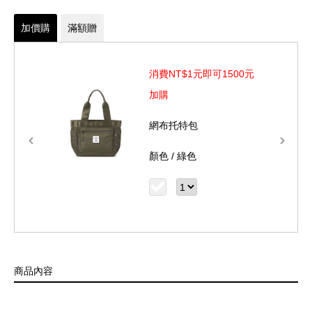
材質: POLYESTER(聚酯)、裡料: NYLON(尼龍)、其他: 織
加價購
滿額贈
物類/金屬
尺寸: L19.5 x W10 x H19 cm
消費NT$1元即可1500元
商品部份金屬五金採電鍍、烤漆等上色處理，經使用後會產生局部
加購
掉色情況，為正常使用痕跡及自然現象，上述情況恕不列入保固維
網布托特包
修範圍，敬請見諒。
顏色 /
綠色
商品內容