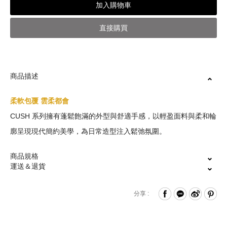
加入購物車
直接購買
商品描述
柔軟包覆 雲柔都會
CUSH 系列擁有蓬鬆飽滿的外型與舒適手感，以輕盈面料與柔和輪
廓呈現現代簡約美學，為日常造型注入鬆弛氛圍。
商品規格
運送＆退貨
壓扣式開闔
出/退換貨常見問題說明
分享 :
內置拉鍊袋與平口夾層
可拆式背帶
保固維修說明
手提、斜背，兩用設計